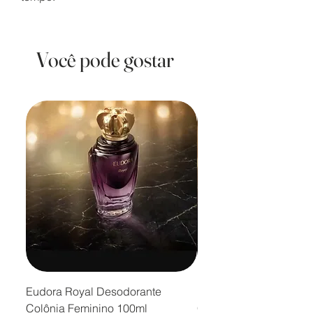
Você pode gostar
Eudora Royal Desodorante
Eudora Royal Desodor
Colônia Feminino 100ml
Colônia Masculino 10