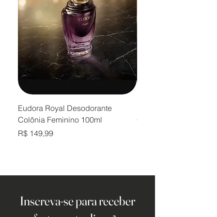
Eudora Royal Desodorante
Eudora Royal Desodor
Colônia Feminino 100ml
Colônia Masculino 10
Preço
Preço
R$ 149,99
R$ 149,99
Inscreva-se para receber