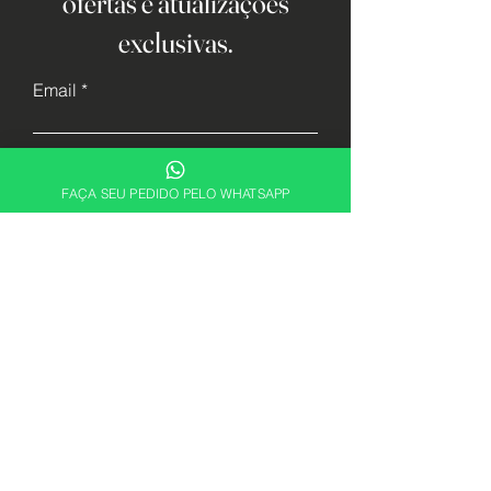
ofertas e atualizações
exclusivas.
Email
Cadastrar
FAÇA SEU PEDIDO PELO WHATSAPP
Descubra sua essência. Encontre a
fragrância perfeita para expressar quem
você é com a ABRX Perfumes.