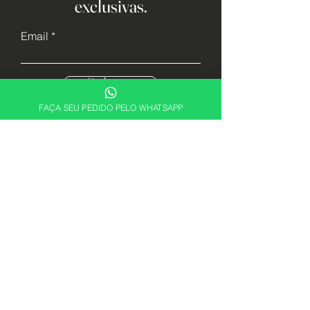
exclusivas.
Email
Cadastrar
FAÇA SEU PEDIDO PELO WHATSAPP
Descubra sua essência. Encontre a
fragrância perfeita para expressar quem
você é com a ABRX Perfumes.