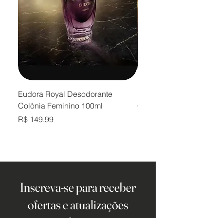
Eudora Royal Desodorante
Eudora Royal Desodor
Colônia Feminino 100ml
Colônia Masculino 10
Preço
Preço
R$ 149,99
R$ 149,99
Inscreva-se para receber
ofertas e atualizações