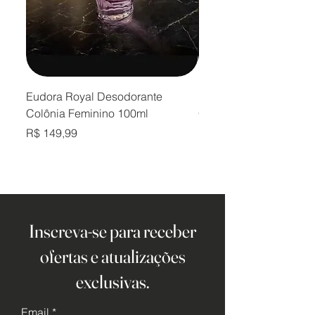
Eudora Royal Desodorante
Eudora Royal Desodor
Colônia Feminino 100ml
Colônia Masculino 10
Preço
Preço
R$ 149,99
R$ 149,99
Inscreva-se para receber
ofertas e atualizações
exclusivas.
Email