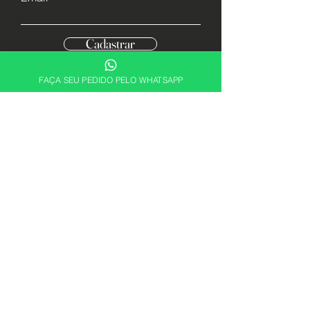
Cadastrar
FAÇA SEU PEDIDO PELO WHATSAPP
Descubra sua essência. Encontre a
fragrância perfeita para expressar quem
você é com a ABRX Perfumes.
Alguma dúvida? Fale conosco
+55 21 4109-0865