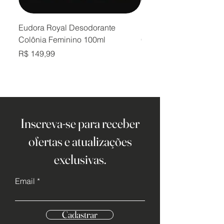
Eudora Royal Desodorante
Eudora Royal Desodor
Colônia Feminino 100ml
Colônia Masculino 10
Preço
Preço
R$ 149,99
R$ 149,99
Inscreva-se para receber
ofertas e atualizações
exclusivas.
Email
Cadastrar