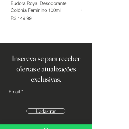
Eudora Royal Desodorante
Eudora Royal Desodor
Colônia Feminino 100ml
Colônia Masculino 10
Preço
Preço
R$ 149,99
R$ 149,99
Inscreva-se para receber
ofertas e atualizações
exclusivas.
Email
Cadastrar