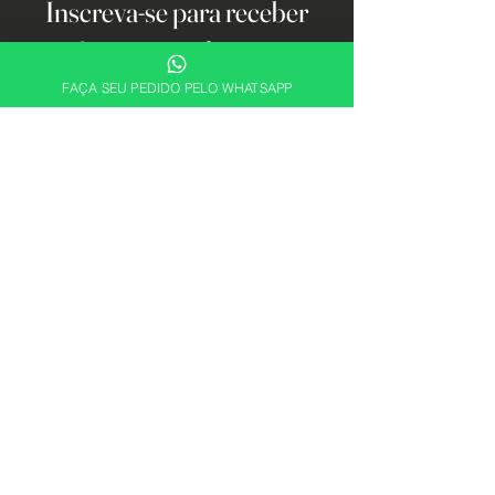
Inscreva-se para receber
ofertas e atualizações
exclusivas.
FAÇA SEU PEDIDO PELO WHATSAPP
Email
Cadastrar
Descubra sua essência. Encontre a
fragrância perfeita para expressar quem