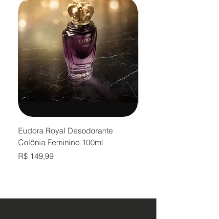
Eudora Royal Desodorante
Eudora Royal Desodor
Colônia Feminino 100ml
Colônia Masculino 10
Preço
Preço
R$ 149,99
R$ 149,99