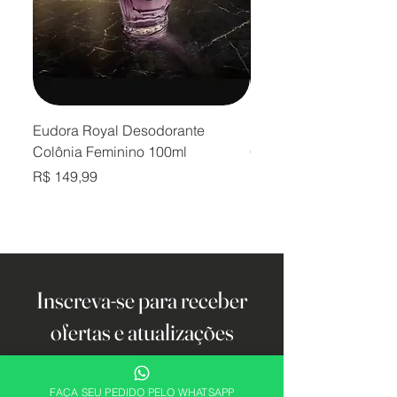
Eudora Royal Desodorante
Eudora Royal Desodor
Colônia Feminino 100ml
Colônia Masculino 10
Preço
Preço
R$ 149,99
R$ 149,99
Inscreva-se para receber
ofertas e atualizações
exclusivas.
FAÇA SEU PEDIDO PELO WHATSAPP