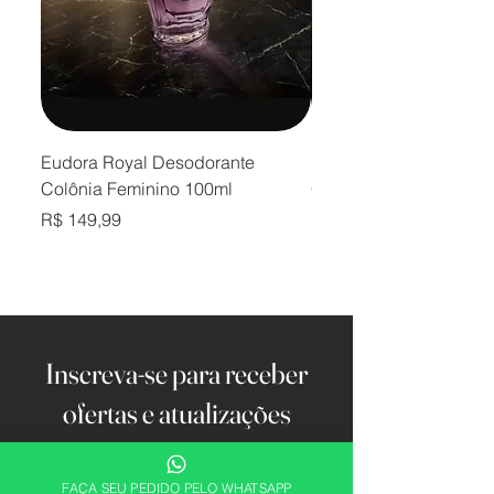
Eudora Royal Desodorante
Eudora Royal Desodor
Colônia Feminino 100ml
Colônia Masculino 10
Preço
Preço
R$ 149,99
R$ 149,99
Inscreva-se para receber
ofertas e atualizações
exclusivas.
FAÇA SEU PEDIDO PELO WHATSAPP