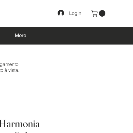
Login
More
agamento.
o à vista.
 Harmonia