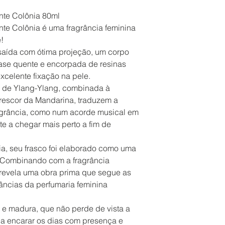
te Colônia 80ml
e Colônia é uma fragrância feminina
!
saída com ótima projeção, um corpo
ase quente e encorpada de resinas
celente fixação na pele.
l de Ylang-Ylang, combinada à
rescor da Mandarina, traduzem a
ragrância, como num acorde musical em
e a chegar mais perto a fim de
a, seu frasco foi elaborado como uma
. Combinando com a fragrância
 revela uma obra prima que segue as
âncias da perfumaria feminina
a e madura, que não perde de vista a
a a encarar os dias com presença e