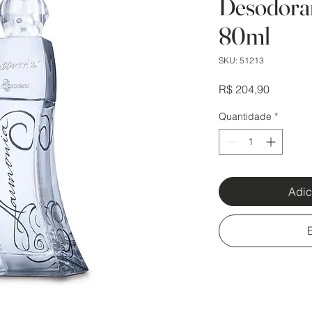
Desodora
80ml
SKU: 51213
Preço
R$ 204,90
Quantidade
*
Adic