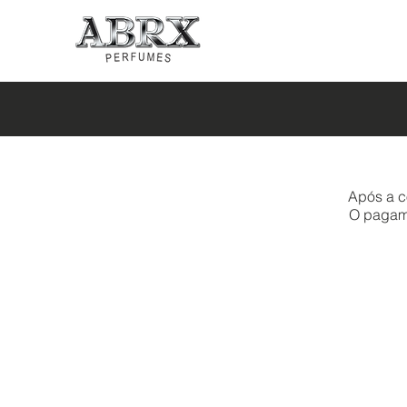
Após a c
O pagamen